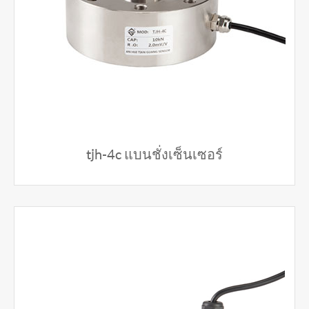
tjh-4c แบนชั่งเซ็นเซอร์